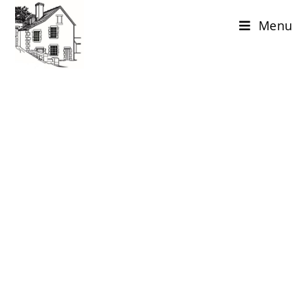
Menu
Ateliers et
Evènements
& retraites
BOUDOIR SCHOOL & BOUDOIR
DE L'ÉVEILLEUSE
Ateliers, et soirées