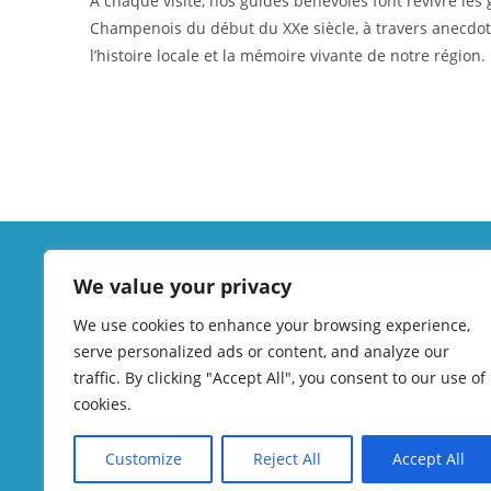
À chaque visite, nos guides bénévoles font revivre les
Champenois du début du XXe siècle, à travers anecdote
l’histoire locale et la mémoire vivante de notre région.
We value your privacy
Éc
Visites guidées, s
We use cookies to enhance your browsing experience,
serve personalized ads or content, and analyze our
traffic. By clicking "Accept All", you consent to our use of
cookies.
eco
Customize
Reject All
Accept All