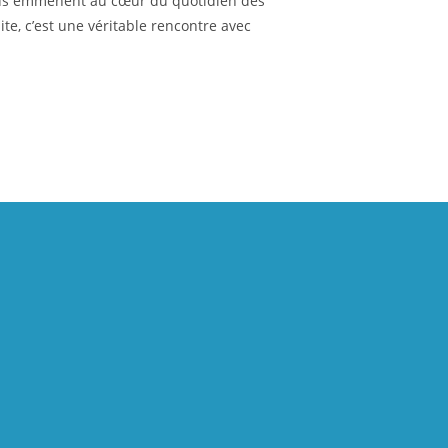
s vous emmènent au cœur du quotidien des
e, c’est une véritable rencontre avec