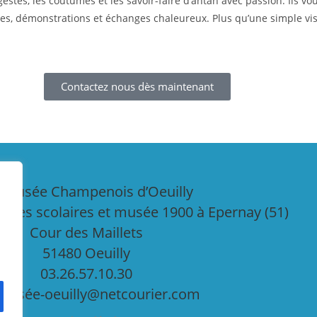
 gestes, les coutumes et les savoir-faire d’antan avec passion. Il
s, démonstrations et échanges chaleureux. Plus qu’une simple visit
Contactez nous dès maintenant
omusée Champenois d’Oeuilly
orties scolaires et musée 1900 à Epernay (51)
Cour des Maillets
51480 Oeuilly
03.26.57.10.30
musée-oeuilly@netcourier.com